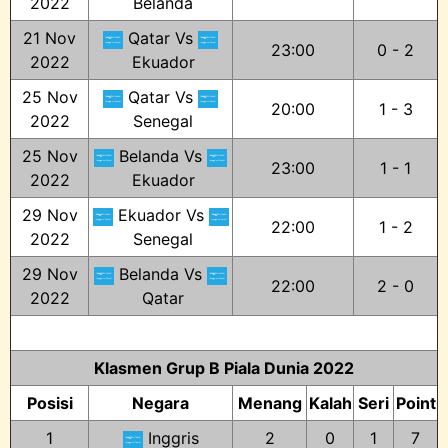
2022
Belanda
21 Nov
Qatar Vs
23:00
0 - 2
2022
Ekuador
25 Nov
Qatar Vs
20:00
1 - 3
2022
Senegal
25 Nov
Belanda Vs
23:00
1 - 1
2022
Ekuador
29 Nov
Ekuador Vs
22:00
1 - 2
2022
Senegal
29 Nov
Belanda Vs
22:00
2 - 0
2022
Qatar
Klasmen Grup B Piala Dunia 2022
Posisi
Negara
Menang
Kalah
Seri
Point
1
Inggris
2
0
1
7