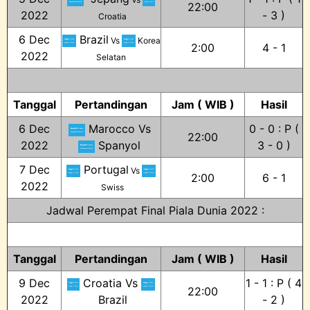
22:00
2022
- 3 )
Croatia
6 Dec
Brazil
Vs
Korea
2:00
4 - 1
2022
Selatan
Tanggal
Pertandingan
Jam ( WIB )
Hasil
6 Dec
Marocco Vs
0 - 0 : P (
22:00
2022
Spanyol
3 - 0 )
7 Dec
Portugal
Vs
2:00
6 - 1
2022
Swiss
Jadwal Perempat Final Piala Dunia 2022 :
Tanggal
Pertandingan
Jam ( WIB )
Hasil
9 Dec
Croatia Vs
1 - 1 : P ( 4
22:00
2022
Brazil
- 2 )