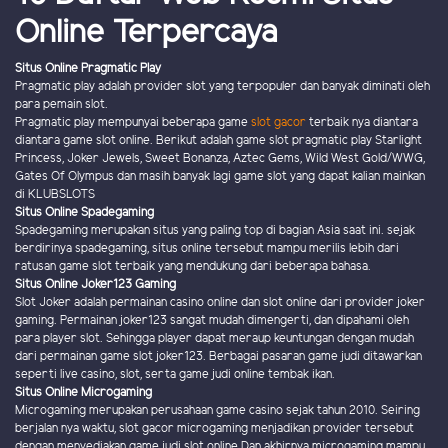
Online Terpercaya
Situs Online Pragmatic Play
Pragmatic play adalah provider slot yang terpopuler dan banyak diminati oleh
para pemain slot.
Pragmatic play mempunyai beberapa game
slot gacor
terbaik nya diantara
diantara game slot online. Berikut adalah game slot pragmatic play Starlight
Princess, Joker Jewels, Sweet Bonanza, Aztec Gems, Wild West Gold/WWG,
Gates Of Olympus dan masih banyak lagi game slot yang dapat kalian mainkan
di KLUBSLOTS
Situs Online Spadegaming
Spadegaming merupakan situs yang paling top di bagian Asia saat ini. sejak
berdirinya spadegaming, situs online tersebut mampu merilis lebih dari
ratusan game slot terbaik yang mendukung dari beberapa bahasa.
Situs Online Joker123 Gaming
Slot Joker adalah permainan casino online dan slot online dari provider joker
gaming. Permainan joker123 sangat mudah dimengerti, dan dipahami oleh
para player slot. Sehingga player dapat meraup keuntungan dengan mudah
dari permainan game slot joker123. Berbagai pasaran game judi ditawarkan
seperti live casino, slot, serta game judi online tembak ikan.
Situs Online Microgaming
Microgaming merupakan perusahaan game casino sejak tahun 2010. Seiring
berjalan nya waktu, slot gacor microgaming menjadikan provider tersebut
dengan menyediakan game judi slot online.Dan akhirnya microgaming mampu