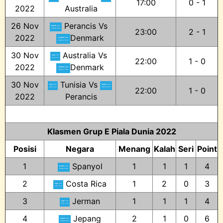
17:00
0 - 1
2022
Australia
26 Nov
Perancis Vs
23:00
2 - 1
2022
Denmark
30 Nov
Australia Vs
22:00
1 - 0
2022
Denmark
30 Nov
Tunisia Vs
22:00
1 - 0
2022
Perancis
Klasmen Grup E Piala Dunia 2022
Posisi
Negara
Menang
Kalah
Seri
Point
1
Spanyol
1
1
1
4
2
Costa Rica
1
2
0
3
3
Jerman
1
1
1
4
4
Jepang
2
1
0
6